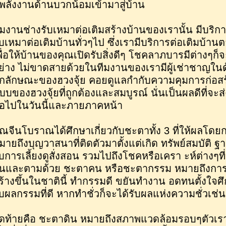
ี่พลังงานด้านบวกน้อมเข้ามาสู่บ้าน
ีมงานช่างรับเหมาต่อเติมสร้างบ้านของเรานั้น มีบริก
ับเหมาต่อเติมบ้านทั่วๆไป ซึ่งเรามีบริการต่อเติมบ้า
พื่อให้บ้านของคุณเปิดรับสิ่งดีๆ โชคลาภบารมีต่างๆก็
ย่าง ไม่ขาดสายด้วยในทีมงานของเรามีผู้เช่าชาญในด
ุกลักษณะของฮวงจุ้ย คอยดูแลกำกับความคุมการก่อสร
บบของฮวงจุ้ยที่ถูกต้องและสมบูรณ์ นั่นเป็นผลดีที่จะ
่อไปในวันนี้และภายภาคหน้า
ุณจีนโบราณได้ศึกษาเกี่ยวกับชะตาทั้ง 3 ที่ให้ผลโดยก
มายถึงบุญวาสนาที่ติดตัวมาตั้งแต่เกิด ทรัพย์สมบัติ 
ับการเลี้ยงดูสั่งสอน รวมไปถึงโชคหรือเครา ะห์ต่างๆที
ันและตามด้วย ชะตาคน หรือชะตากรรม หมายถึงการ
ร้างขึ้นในชาตินี้ ทำกรรมดี ขยันทำงาน อดทนตั้งใจศึ
ับผลกรรมที่ดี หากทำชั่วก็จะได้รับผลแห่งความชั่วเช่น
ุดท้ายคือ ชะตาดิน หมายถึงสภาพแวดล้อมรอบๆตัวเรา 