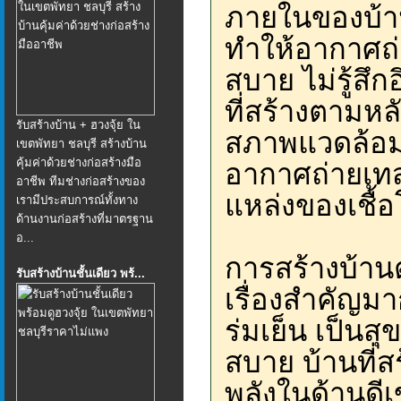
ภายในของบ้าน
ทำให้อากาศถ่
สบาย ไม่รู้สึก
ที่สร้างตามหล
รับสร้างบ้าน + ฮวงจุ้ย ใน
สภาพแวดล้อมที
เขตพัทยา ชลบุรี สร้างบ้าน
คุ้มค่าด้วยช่างก่อสร้างมือ
อากาศถ่ายเทสะ
อาชีพ ทีมช่างก่อสร้างของ
แหล่งของเชื้
เรามีประสบการณ์ทั้งทาง
ด้านงานก่อสร้างที่มาตรฐาน
อ...
การสร้างบ้านต
รับสร้างบ้านชั้นเดียว พร้...
เรื่องสำคัญมา
ร่มเย็น เป็นสุ
สบาย บ้านที่ส
พลังในด้านดี