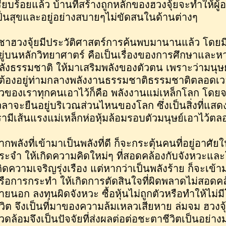
รียบร้อยแล้ว บ้านที่สร้างถูกหลักของฮวงจุ้ยจะทำให้ผู้
ป็นสุขและอยู่อย่างสบายๆไม่ขัดสนในด้านต่างๆ
ิชาฮวงจุ้ยมีประวัติศาสตร์การค้นพบมานานแล้ว โดยมีห
ยู่บนหลักวิทยาศาตร์ คือเป็นเรื่องของการศึกษาและห
ลังธรรมชาติ ให้มาเสริมพลังของตัวตน เพราะว่ามนุษย
็ต้องอยู่ท่ามกลางพลังงานธรรมชาติธรรมชาติตลอดเวลา ซ
ัวของเราทุกคนเอาไว้ก็คือ พลังงานแม่เหล็กโลก โดยจะ
วลาจะยืนอยู่บริเวณส่วนไหนของโลก ซึ่งเป็นสิ่งที่แส
รามีเส้นแรงแม่เหล็กห่อหุ้มล้อมรอบตัวมนุษย์เอาไว้ต
ากพลังที่เข้ามาเป็นพลังที่ดี ก็จะกระตุ้นคนที่อยู่อาศัย
ระจำ ให้เกิดความคิดใหม่ๆ ที่สอดคล้องกับจังหวะแ
กิดความเจริญรุ่งเรือง แต่หากว่าเป็นพลังร้าย ก็จะเข
รือการกระทำ ให้เกิดการตัดสินใจที่ผิดพลาดไม่สอด
ายนอก ลงทุนผิดจังหวะ ซื้อหุ้นไม่ถูกตัวหรือทำให้ไม่
ีวิต จึงเป็นที่มาของความล้มเหลวเสียหาย ล่มจม ฮวงจุ
วดล้อมจึงเป็นปัจจัยที่ส่งผลต่อต่อชะตาชีวิตเป็นอย่างมา